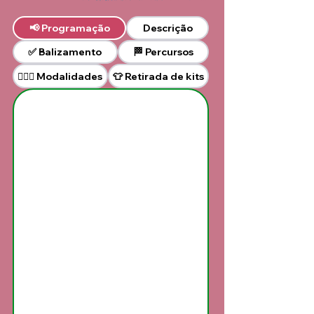
📢 Programação
Descrição
✅ Balizamento
🏁 Percursos
👕 Retirada de kits
🏊🏻‍♀️ Modalidades