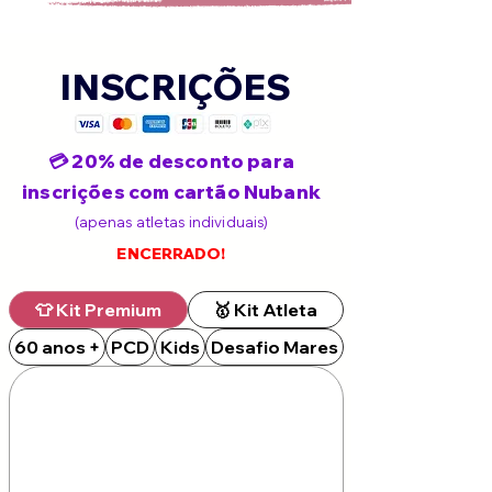
INSCRIÇÕES
💳 20% de desconto para
inscrições com cartão Nubank
(apenas atletas individuais)
ENCERRADO!
👕 Kit Premium
🥇 Kit Atleta
60 anos +
PCD
Kids
Desafio Mares