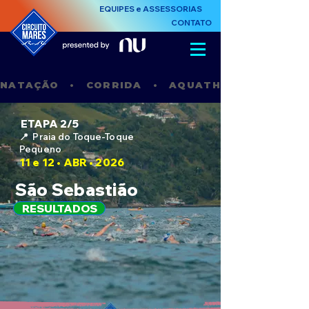
EQUIPES e ASSESSORIAS
CONTATO
NATAÇÃO   •   CORRIDA   •   AQUATHLON   •    STAN
ETAPA 2/5
📍 Praia do Toque-Toque
Pequeno
11 e 12 • ABR • 2026
São Sebastião
RESULTADOS