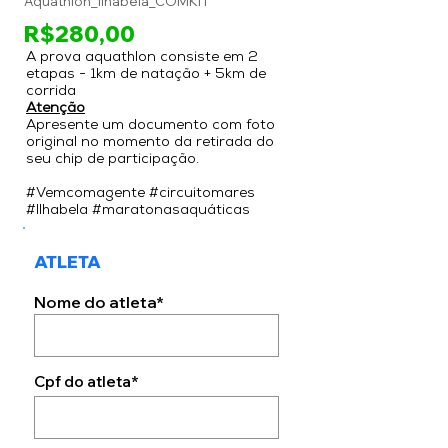
Aquathlon_Ilhabela_COMKIT
R$280,00
A prova aquathlon consiste em 2
etapas - 1km de natação + 5km de
corrida
Atenção
Apresente um documento com foto
original no momento da retirada do
seu chip de participação.
#Vemcomagente #circuitomares
#Ilhabela #maratonasaquáticas
ATLETA
Nome do atleta*
Cpf do atleta*