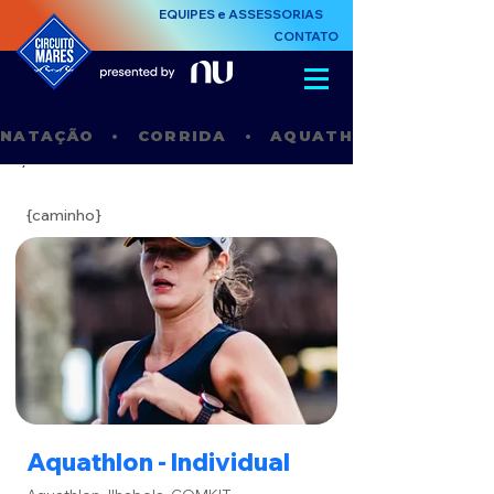
EQUIPES e ASSESSORIAS
CONTATO
NATAÇÃO   •   CORRIDA   •   AQUATHLON   •    STAN
´
{caminho}
Aquathlon - Individual