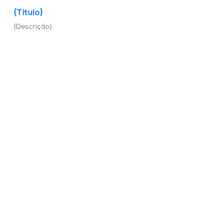
{Título}
{Descrição}
Grupo de WhatsApp