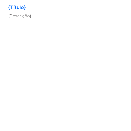
{Título}
{Descrição}
Grupo de WhatsApp