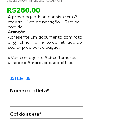
Aquathlon_Ilhabela_COMKIT
R$280,00
A prova aquathlon consiste em 2
etapas - 1km de natação + 5km de
corrida
Atenção
Apresente um documento com foto
original no momento da retirada do
seu chip de participação.
#Vemcomagente #circuitomares
#Ilhabela #maratonasaquáticas
ATLETA
Nome do atleta*
Cpf do atleta*