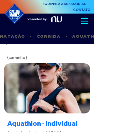
EQUIPES e ASSESSORIAS
CONTATO
NATAÇÃO   •   CORRIDA   •   AQUATHLON   •    STAN
´
{caminho}
Aquathlon - Individual