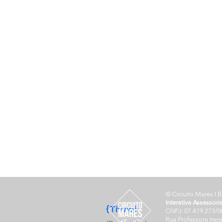
© Circuito Mares I B
Interativa Assessori
{Título}
CNPJ: 07.419.273/0
Rua Professora Iren