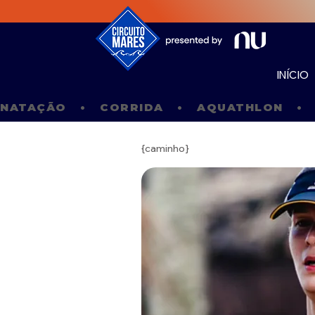
INÍCIO
NATAÇÃO   •   CORRIDA   •   AQUATHLON   •  
{caminho}