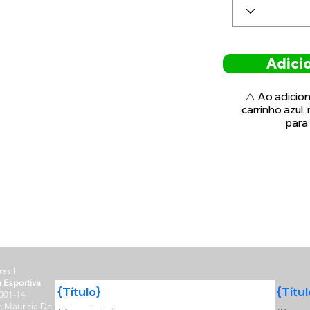
Adicio
⚠️ Ao adicion
carrinho azul,
para 
rasil
a Esportiva
{Título}
{Títul
001-14
e Mauricia De Sá, n° 24