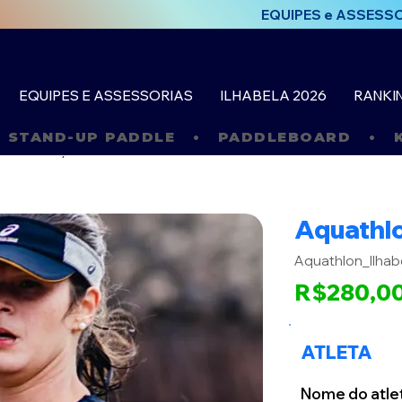
EQUIPES e ASSESS
EQUIPES E ASSESSORIAS
ILHABELA 2026
RANKI
  STAND-UP PADDLE   •   PADDLEBOARD   •   KI
´
Aquathlo
Aquathlon_Ilha
R$280,0
ATLETA
Nome do atle