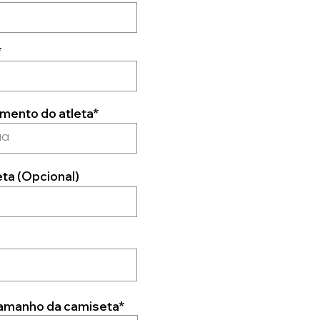
*
mento do atleta*
eta (Opcional)
tamanho da camiseta*