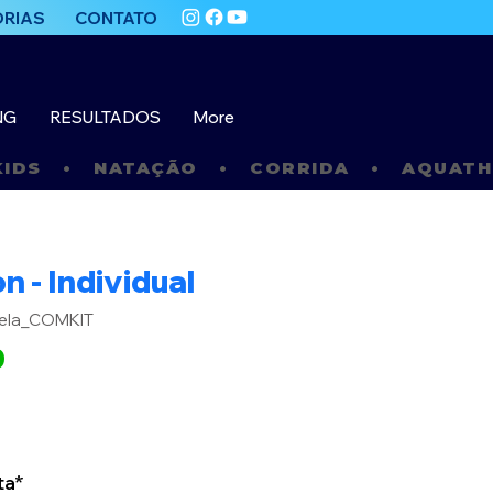
ORIAS
CONTATO
NG
RESULTADOS
More
DS   •   
n - Individual
bela_COMKIT
0
ta*