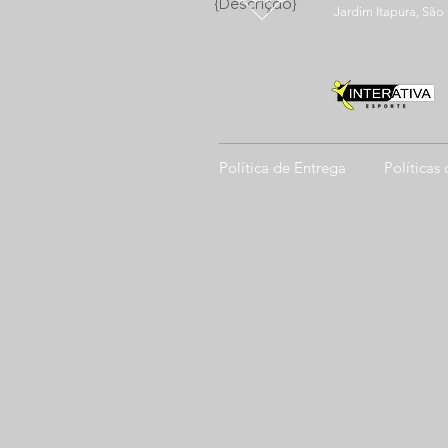
{Descrição}
Jardim Itapura, São
Política de Entrega
Políticas