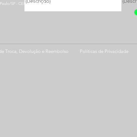
{Descrição}
{Descr
 Paulo/SP - CEP 04467-080
 de Troca, Devolução e Reembolso
Políticas de Privacidade