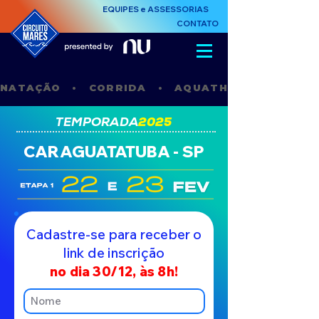
EQUIPES e ASSESSORIAS
CONTATO
NATAÇÃO   •   CORRIDA   •   AQUATHLON   •    STAN
TEMPORADA
2025
CARAGUATATUBA - SP
Cadastre-se para receber o
link de inscrição
no dia 30/12, às 8h!