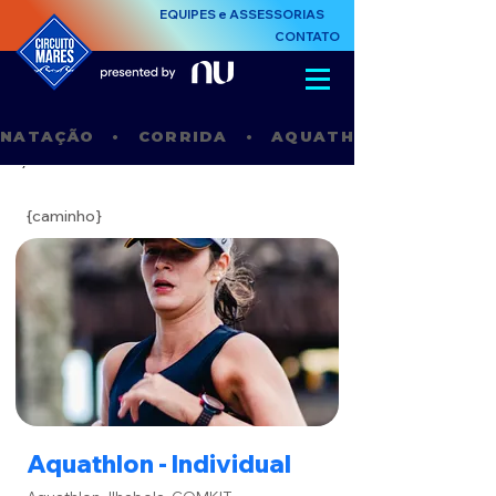
EQUIPES e ASSESSORIAS
CONTATO
NATAÇÃO   •   CORRIDA   •   AQUATHLON   •    STAN
´
{caminho}
Aquathlon - Individual