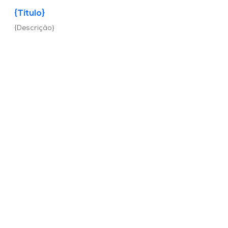
{Título}
{Descrição}
Grupo de WhatsApp