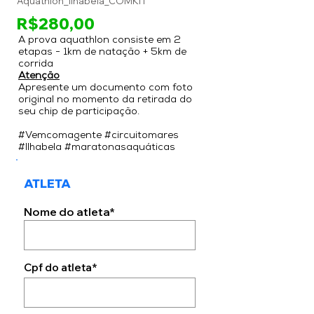
Aquathlon_Ilhabela_COMKIT
R$280,00
A prova aquathlon consiste em 2
etapas - 1km de natação + 5km de
corrida
Atenção
Apresente um documento com foto
original no momento da retirada do
seu chip de participação.
#Vemcomagente #circuitomares
#Ilhabela #maratonasaquáticas
ATLETA
Nome do atleta*
Cpf do atleta*